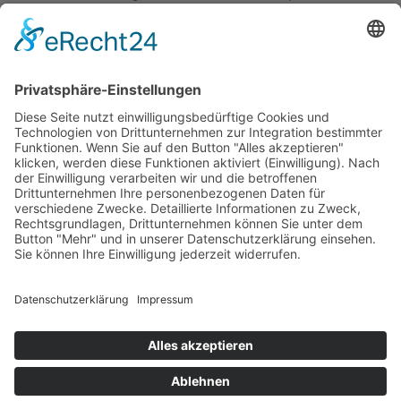
Ihre Situation sinnvoll in Betracht kommt.
Auch innerhalb anderer TCM-Behandlungen kann die
elektrische Stimulation ausgewählter Akupunkturpunkte
eine Rolle spielen.
Entscheidend ist immer das individuelle Beschwerdebild.
Webansicht
Druckversion
|
Sitemap
© Naturheilpraxis Izolda Ritter –
Akupunktur & TCM Praxis Ulm
Ehinger Str. 13, 89077 Ulm |
0731-
96919669
info@heilpraktiker-tcm-ulm.de
Impressum
|
Datenschutz
|
Cookies