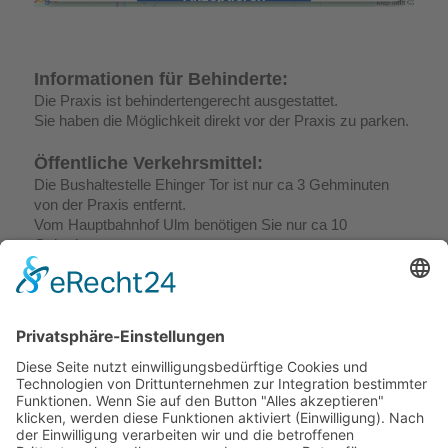
powered by
Usercentrics Consent
Management Platform
&
eRecht24
Informationen für Behinderte:
Die Praxis ist behindertengerecht ausgestattet.
Sie haben die Möglichkeit direkt vor der Praxis zu parken.
Öffentliche Verkehrsmittel:
Die Bushaltestelle Ehinger Tor ist nur ca 3 Gehminuten
von der Praxis entfernt.
Vom Hauptbahnhof Ulm benötigen Sie nur ca 10
Gehminuten.
Busse sowie Straßenbahnen können Sie also bequem
nutzen um die Praxis zu erreichen.
Parkplätze:
Kostenfreie Parkplätze stehen unseren Patienten in der
Tiefgarage nebenan im B&B Hotel zur Verfügung.
In der Zinglerstraße finden Sie jederzeit Parkplätze und
können die Praxis direkt durch eine schmale Gasse