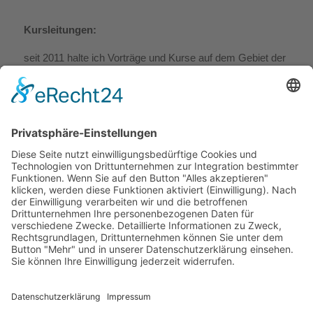
Kursleitungen:
seit 2011 halte ich Vorträge und Kurse auf dem Gebiet der
Traditionellen Chinesischen Medizin
bei
Selbsthilfegruppen, Vereinen oder auch in der Praxis...
geplant sind Webinare / Online-Fortbildungen
: weitere
Info`s folgen hier in Kürze
Gibt es Wünsche, Anregungen, Webinare welche Sie
interessieren würden?
Sie können mir gerne per Mail Vorschläge zusenden.
Webansicht
Druckversion
|
Sitemap
© Naturheilpraxis Izolda Ritter –
Akupunktur & TCM Praxis Ulm
Ehinger Str. 13, 89077 Ulm |
0731-